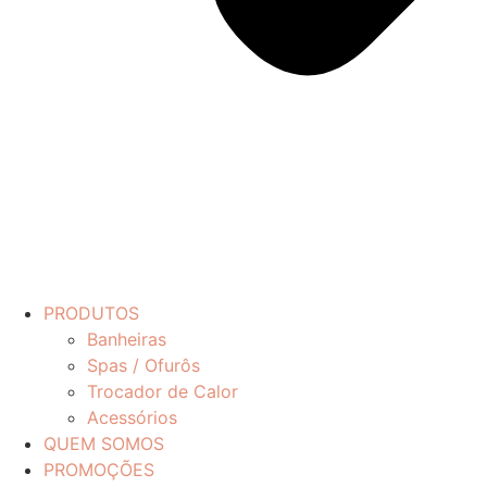
PRODUTOS
Banheiras
Spas / Ofurôs
Trocador de Calor
Acessórios
QUEM SOMOS
PROMOÇÕES