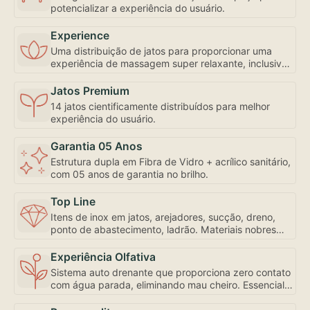
potencializar a experiência do usuário.
Experience
Uma distribuição de jatos para proporcionar uma
experiência de massagem super relaxante, inclusive
com controle de fluxo e abertura individualizada,
bem como a mais robusta motobomba do mercado –
Jatos Premium
uma exclusividade Amazon Spa focada em seu bem-
14 jatos cientificamente distribuídos para melhor
estar.
experiência do usuário.
Garantia 05 Anos
Estrutura dupla em Fibra de Vidro + acrílico sanitário,
com 05 anos de garantia no brilho.
Top Line
Itens de inox em jatos, arejadores, sucção, dreno,
ponto de abastecimento, ladrão. Materiais nobres
para sua experiência de uso e conservação.
Experiência Olfativa
Sistema auto drenante que proporciona zero contato
com água parada, eliminando mau cheiro. Essencial
para sua experiência de uso.