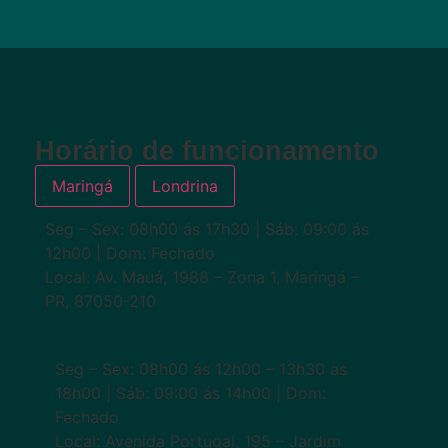
Horário de funcionamento
Maringá
Londrina
Seg – Sex: 08h00 ás 17h30 | Sáb: 09:00 ás
12h00 | Dom: Fechado
Local: Av. Mauá, 1988 – Zona 1, Maringá –
PR, 87050-210
Seg – Sex: 08h00 ás 12h00 – 13h30 as
18h00 | Sáb: 09:00 ás 14h00 | Dom:
Fechado
Local: Avenida Portugal, 195 – Jardim