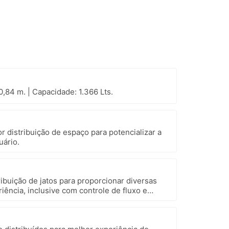
0,84 m. | Capacidade: 1.366 Lts.
r distribuição de espaço para potencializar a
uário.
ibuição de jatos para proporcionar diversas
iência, inclusive com controle de fluxo e
ada, bem como a mais robusta motobomba do
vidade Amazon Spa focada em seu bem-estar.