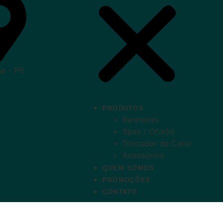
na - PR
PRODUTOS
Banheiras
Spas / Ofurôs
Trocador de Calor
Acessórios
QUEM SOMOS
PROMOÇÕES
CONTATO