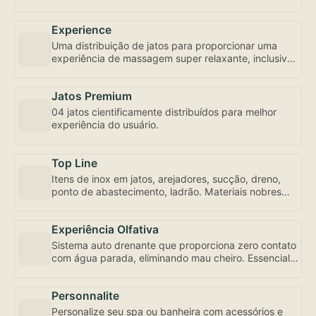
Experience
Uma distribuição de jatos para proporcionar uma
experiência de massagem super relaxante, inclusive
com controle de fluxo e abertura individualizada,
bem como a mais robusta motobomba do mercado –
Jatos Premium
uma exclusividade Amazon Spa focada em seu bem-
estar.
04 jatos cientificamente distribuídos para melhor
experiência do usuário.
Top Line
Itens de inox em jatos, arejadores, sucção, dreno,
ponto de abastecimento, ladrão. Materiais nobres
para sua experiência de uso e conservação.
Experiência Olfativa
Sistema auto drenante que proporciona zero contato
com água parada, eliminando mau cheiro. Essencial
para sua experiência de uso.
Personnalite
Personalize seu spa ou banheira com acessórios e